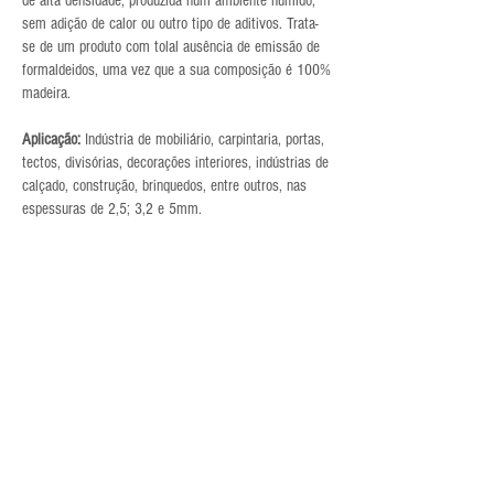
de alta densidade, produzida num ambiente húmido,
sem adição de calor ou outro tipo de aditivos. Trata-
se de um produto com tolal ausência de emissão de
formaldeidos, uma vez que a sua composição é 100%
madeira.
Aplicação:
Indústria de mobiliário, carpintaria, portas,
tectos, divisórias, decorações interiores, indústrias de
calçado, construção, brinquedos, entre outros, nas
espessuras de 2,5; 3,2 e 5mm.
JSTOMÁS®. Todos os direitos reservados.
Showroom:
Praça Francisco Sá Carneiro, 112, Lordelo,
Paredes
Sede:
Rua do Corrêlo, 126 |
4585-122
Gandra, Paredes
geral@jstomas.com
224114774
(chamada para a rede fixa nacional)